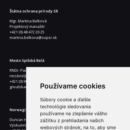
Štátna ochrana prírody SR
Mgr. Martina Belková
Projektový manažér
+421 (0) 48 472 20 25
martina.belkova@sopsr.sk
Mesto Spišská Belá
RNDr. Paula Grivalská
nezávislý odborný referent životného prostredia
+421 (0) 907 848 192
Používame cookies
grivalska@spisskabela.sk
Súbory cookie a ďalšie
technológie sledovania
Norwegian Institute for Nature Research – NINA
používame na zlepšenie vášho
Duncan Halley
zážitku z prehliadania našich
Výskumný ekológ
webových stránok, na to, aby sme