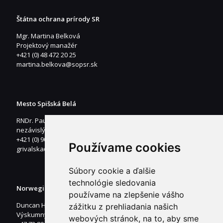
Štátna ochrana prírody SR
Mgr. Martina Belková
Projektový manažér
+421 (0) 48 472 20 25
martina.belkova@sopsr.sk
Mesto Spišská Belá
RNDr. Paula Grivalská
nezávislý odborný referent životného prostredia
+421 (0) 907 848 192
Používame cookies
grivalska@spisskabela.sk
Súbory cookie a ďalšie
technológie sledovania
Norwegian Institute for Nature Research – NINA
používame na zlepšenie vášho
Duncan Halley
zážitku z prehliadania našich
Výskumný ekológ
webových stránok, na to, aby sme